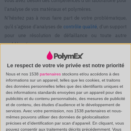
vous avez besoin des compétences d’un laboratoire pour
l’analyse de vos matériaux et polymères.
N’hésitez pas à nous faire part de votre problématique,
qu’il s’agisse d’analyses de
contrôle qualité
, d’un support
pour une résolution de défaillance ou toute autre
problématique.
Le respect de votre vie privée est notre priorité
POLYMEX VOUS
Nous et nos 1538
partenaires
stockons et/ou accédons à des
informations sur un appareil, telles que les cookies, et traitons
ACCOMPAGNE :
des données personnelles telles que des identifiants uniques et
des informations standards envoyées par un appareil pour des
publicités et du contenu personnalisés, des mesures de publicité
POLYMEX vous propose d’analyser vos matériaux et
et de contenu, des études d'audience et le développement de
polymères, qu’il s’agisse de :
services.
Avec votre permission, nos 1538 partenaires et nous-
mêmes pouvons utiliser des données de géolocalisation
Déformulation
sur un produit de référence
précises et d’identification par scan d'appareil. En cliquant, vous
pouvez consentir aux traitements décrits précédemment. Vous