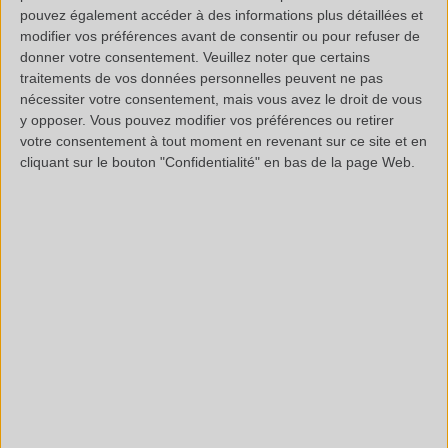
Vérification de
conformité
sur une matière première
pouvez également accéder à des informations plus détaillées et
Quantification en adjuvant sur un matériau fini
modifier vos préférences avant de consentir ou pour refuser de
donner votre consentement.
Veuillez noter que certains
...
traitements de vos données personnelles peuvent ne pas
nécessiter votre consentement, mais vous avez le droit de vous
Nous vous accompagnerons dans la résolution de votre
y opposer. Vous pouvez modifier vos préférences ou retirer
problématique.
votre consentement à tout moment en revenant sur ce site et en
cliquant sur le bouton "Confidentialité" en bas de la page Web.