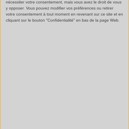
nécessiter votre consentement, mais vous avez le droit de vous
y opposer. Vous pouvez modifier vos préférences ou retirer
votre consentement à tout moment en revenant sur ce site et en
AGROALIMENTAIRE
AUTOMOBILE ET
cliquant sur le bouton "Confidentialité" en bas de la page Web.
ET EMBALLAGE
AÉRONAUTIQUE
BÂTIMENT,
COLLES, ADHÉSIFS,
CONSTRUCTION, ET
MASTICS, ENDUITS
REVÊTEMENTS