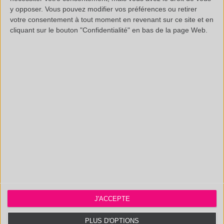
y opposer. Vous pouvez modifier vos préférences ou retirer
votre consentement à tout moment en revenant sur ce site et en
cliquant sur le bouton "Confidentialité" en bas de la page Web.
Informations légales
Questions fréquentes
Documentation technique
SAS au capital de 20 000 € - RCS Aix 537 911 406
N° Intracom. : FR 35 537911406 - APE : 7112B
Certifié ISO 9001 :2015 par AB Certification. Accrédité CIR.
J'ACCEPTE
Polymex
PLUS D'OPTIONS
131, 3ème Rue, Actipôle Saint Charles