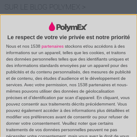
SUR LE BLOG POLYMEX >
L’EUGENOL : LA STAR DES DENTISTES
Le respect de votre vie privée est notre priorité
Nous et nos 1538
partenaires
stockons et/ou accédons à des
informations sur un appareil, telles que les cookies, et traitons
des données personnelles telles que des identifiants uniques et
des informations standards envoyées par un appareil pour des
publicités et du contenu personnalisés, des mesures de publicité
et de contenu, des études d'audience et le développement de
services.
Avec votre permission, nos 1538 partenaires et nous-
mêmes pouvons utiliser des données de géolocalisation
précises et d’identification par scan d'appareil. En cliquant, vous
pouvez consentir aux traitements décrits précédemment. Vous
/
(33 0)4 88 29 31 69
pouvez également accéder à des informations plus détaillées et
CONTACT@POLYMEX.FR
modifier vos préférences avant de consentir ou pour refuser de
donner votre consentement.
Veuillez noter que certains
traitements de vos données personnelles peuvent ne pas
nécessiter votre consentement, mais vous avez le droit de vous