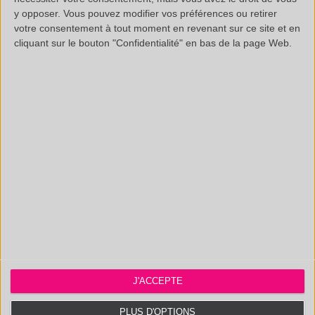
y opposer. Vous pouvez modifier vos préférences ou retirer
votre consentement à tout moment en revenant sur ce site et en
cliquant sur le bouton "Confidentialité" en bas de la page Web.
Informations légales
Questions fréquentes
Documentation technique
SAS au capital de 20 000 € - RCS Aix 537 911 406
N° Intracom. : FR 35 537911406 - APE : 7112B
Certifié ISO 9001 :2015 par AB Certification. Accrédité CIR.
J'ACCEPTE
Polymex
PLUS D'OPTIONS