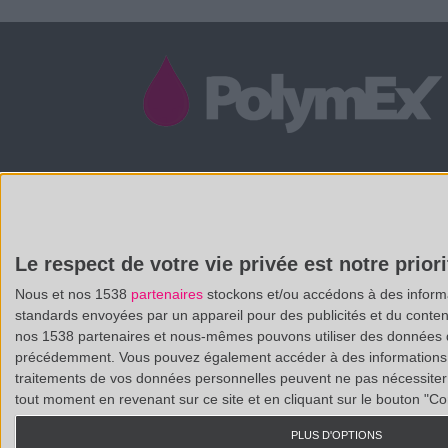
/
(33 0)4 88 29 31 69
CONTACT@POLYMEX.FR
Le respect de votre vie privée est notre priori
Nous et nos 1538
partenaires
stockons et/ou accédons à des informat
standards envoyées par un appareil pour des publicités et du conte
nos 1538 partenaires et nous-mêmes pouvons utiliser des données de g
précédemment. Vous pouvez également accéder à des informations pl
traitements de vos données personnelles peuvent ne pas nécessiter 
tout moment en revenant sur ce site et en cliquant sur le bouton "Co
PLUS D'OPTIONS