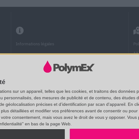
Informations légales
Po
13
13
Questions fréquentes
Fu
Documentation technique
té
(A
ions sur un appareil, telles que les cookies, et traitons des données p
SAS au capital de 20 000 € - RCS Aix 537 911 406
nu personnalisés, des mesures de publicité et de contenu, des études 
Vo
N° Intracom. : FR 35 537911406 - APE : 7112B
éolocalisation précises et d’identification par scan d'appareil. En cl
No
us détaillées et modifier vos préférences avant de consentir ou pour
Certifié ISO 9001 :2015 par AB Certification. Accrédité CIR.
votre consentement, mais vous avez le droit de vous y opposer. Vous 
Un
nfidentialité" en bas de la page Web.