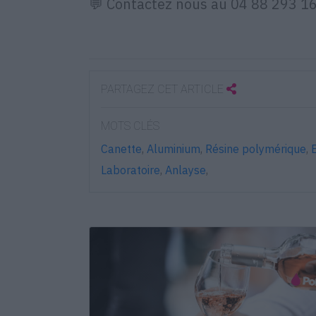
💬 Contactez nous au 04 88 293 169
PARTAGEZ CET ARTICLE
MOTS CLÉS
Canette
,
Aluminium
,
Résine polymérique
,
Laboratoire
,
Anlayse
,