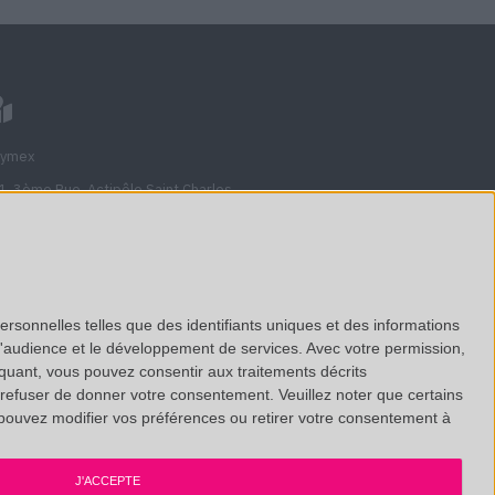
lymex
1, 3ème Rue, Actipôle Saint Charles
710
veau, France
nciennement Avenue de l'étoile)
ersonnelles telles que des identifiants uniques et des informations
d'audience et le développement de services.
Avec votre permission,
ir sur Google Maps
iquant, vous pouvez consentir aux traitements décrits
us retrouver sur
Linkedin
 refuser de donner votre consentement.
Veuillez noter que certains
pouvez modifier vos préférences ou retirer votre consentement à
e réalisation
199A Agency
J'ACCEPTE