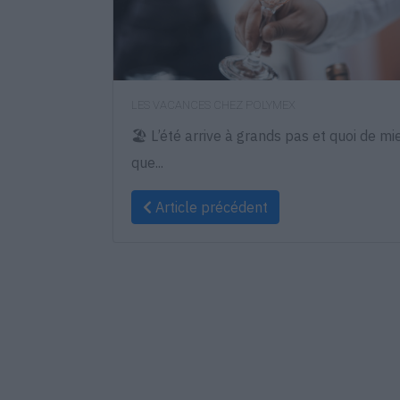
LES VACANCES CHEZ POLYMEX
🏖️ L’été arrive à grands pas et quoi de mi
que...
Article précédent