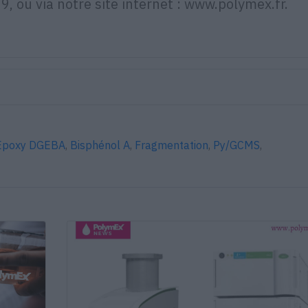
, ou via notre site internet : www.polymex.fr.
Epoxy DGEBA
,
Bisphénol A
,
Fragmentation
,
Py/GCMS
,