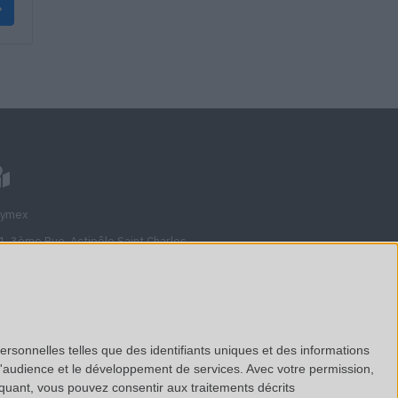
lymex
1, 3ème Rue, Actipôle Saint Charles
710
veau, France
nciennement Avenue de l'étoile)
ersonnelles telles que des identifiants uniques et des informations
d'audience et le développement de services.
Avec votre permission,
ir sur Google Maps
iquant, vous pouvez consentir aux traitements décrits