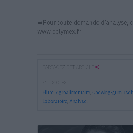
➡️Pour toute demande d’analyse, co
www.polymex.fr
PARTAGEZ CET ARTICLE
MOTS CLÉS
Filtre
,
Agroalimentaire
,
Chewing-gum
,
Iso
Laboratoire
,
Analyse
,