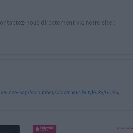
ntactez-nous directement via notre site :
butylène-isoprène rubber
,
Caoutchouc butyle
,
Py/GCMS
,