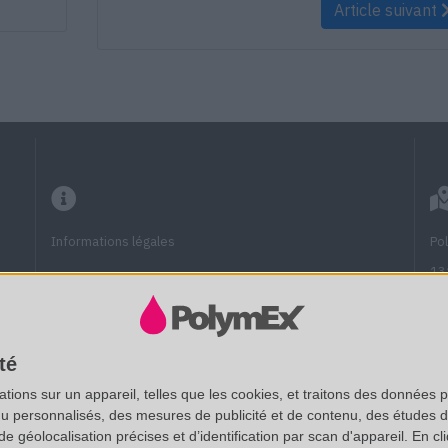
Article suivant
Informations légales
Po
13
13
Questions fréquentes
Fu
Documentation technique
té
(A
ions sur un appareil, telles que les cookies, et traitons des données p
SAS au capital de 20 000 € - RCS Aix 537 911 406
nu personnalisés, des mesures de publicité et de contenu, des études 
Vo
N° Intracom. : FR 35 537911406 - APE : 7112B
éolocalisation précises et d’identification par scan d'appareil. En cl