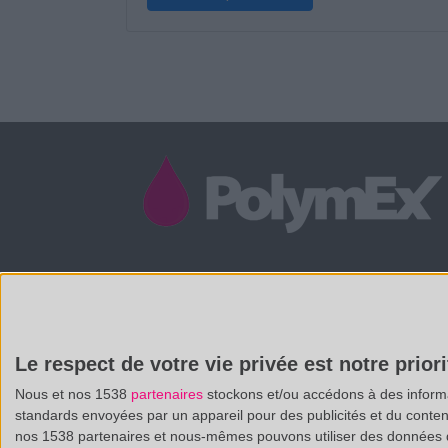
/
(33 0)4 88 29 31 69
CONTACT@POLYMEX.FR
Le respect de votre vie privée est notre priori
Nous et nos 1538
partenaires
stockons et/ou accédons à des informat
standards envoyées par un appareil pour des publicités et du conte
nos 1538 partenaires et nous-mêmes pouvons utiliser des données de g