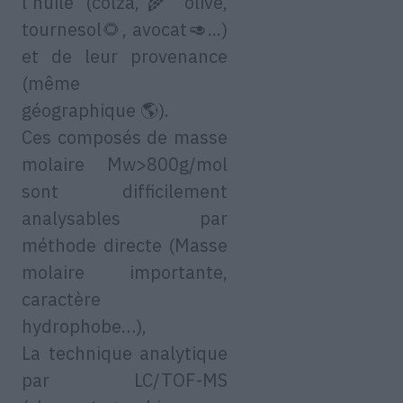
l’huile (colza,🌾 olive,
tournesol🌻, avocat🥑...)
et de leur provenance
(même
géographique 🌎).
Ces composés de masse
molaire Mw>800g/mol
sont difficilement
analysables par
méthode directe (Masse
molaire importante,
caractère
hydrophobe…),
La technique analytique
par LC/TOF-MS