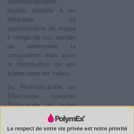
(chromatographie
liquide couplée à un
détecteur de
spectrométrie de masse
à temps de vol) permet
de déterminer la
composition mais aussi
la distribution de vos
acides dans vos huiles.
Du MonoGlycéride, au
DiGlycéride jusqu’au
Triglycéride, les huiles
n’auront plus de secret
pour vous !
Le respect de votre vie privée est notre priorité