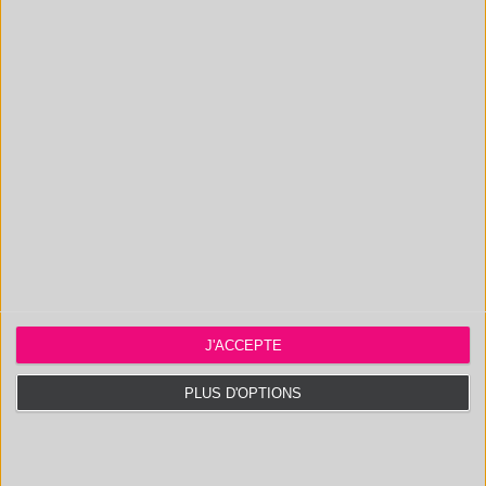
UHPLC/TOF
,
Laboratoire
,
Analyse
,
J'ACCEPTE
POLYMEX ÉQUIPEMENT -
PLUS D'OPTIONS
UPLC/MS/MS
💡 Capable de détecter
des ng/g (=ppb) de