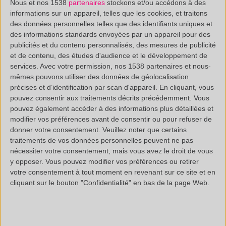
pour votre confiance
et
Nous et nos 1538
partenaires
stockons et/ou accédons à des
informations sur un appareil, telles que les cookies, et traitons
vous donne rendez-vous
des données personnelles telles que des identifiants uniques et
très vite pour de
des informations standards envoyées par un appareil pour des
nouveaux projets👨🔬👩
publicités et du contenu personnalisés, des mesures de publicité
et de contenu, des études d'audience et le développement de
🔬.
services.
Avec votre permission, nos 1538 partenaires et nous-
mêmes pouvons utiliser des données de géolocalisation
précises et d’identification par scan d'appareil. En cliquant, vous
✔ 2021 nous réserve
pouvez consentir aux traitements décrits précédemment. Vous
déjà son lot de
pouvez également accéder à des informations plus détaillées et
modifier vos préférences avant de consentir ou pour refuser de
nouveautés, avec un
donner votre consentement.
Veuillez noter que certains
déménagement
qui
traitements de vos données personnelles peuvent ne pas
permettra aux équipes
nécessiter votre consentement, mais vous avez le droit de vous
y opposer. Vous pouvez modifier vos préférences ou retirer
d’évoluer dans des
votre consentement à tout moment en revenant sur ce site et en
espaces plus adaptés.
cliquant sur le bouton "Confidentialité" en bas de la page Web.