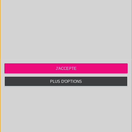
EMPLOYE DU MOIS :
L’UPLC/TOF-MS
Ce mois-ci, nous avons le
J'ACCEPTE
plaisir de mettre à
PLUS D'OPTIONS
l’honneur...
Article suivant