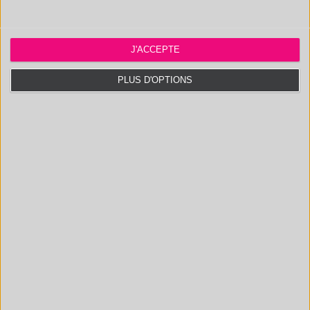
Certifié ISO 9001 :2015 par AB Certification. Accrédité CIR.
J'ACCEPTE
PLUS D'OPTIONS
Polymex
131, 3ème Rue, Actipôle Saint Charles
13710
Fuveau, France
(Anciennement Avenue de l'étoile)
Voir sur Google Maps
Nous retrouver sur
Linkedin
Une réalisation
199A Agency