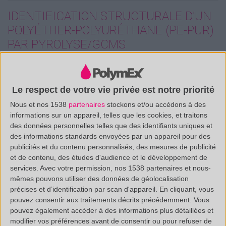
IDENTIFICATION STRUCTURALE D’UN
POLYÉTHER-POLYURÉTHANE (PE-PUR)
PAR PYROLYSE/GCMS
Lors de leur fragmentation, les matrices polyether-
polyuréthane engendrent des fragments pyrolytiques
Le respect de votre vie privée est notre priorité
caractéristiques comme les diisocyanates (ici, IPDI et
Nous et nos 1538
partenaires
stockons et/ou accédons à des
HDI) et les difonctionnels (ici, un polyol PTMO et un
informations sur un appareil, telles que les cookies, et traitons
des données personnelles telles que des identifiants uniques et
extenseur de chaine diamine 1,4-BDA).
des informations standards envoyées par un appareil pour des
publicités et du contenu personnalisés, des mesures de publicité
Téléchargez la documentation technique
et de contenu, des études d'audience et le développement de
services.
Avec votre permission, nos 1538 partenaires et nous-
mêmes pouvons utiliser des données de géolocalisation
précises et d’identification par scan d'appareil. En cliquant, vous
pouvez consentir aux traitements décrits précédemment. Vous
pouvez également accéder à des informations plus détaillées et
modifier vos préférences avant de consentir ou pour refuser de