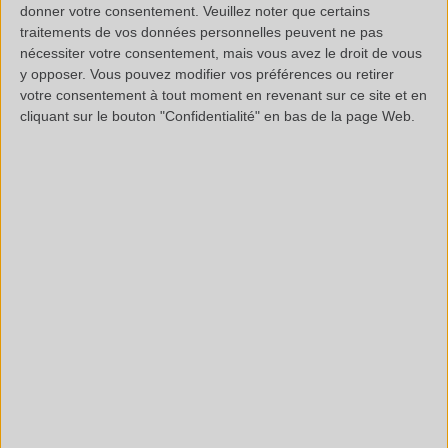
donner votre consentement.
Veuillez noter que certains
traitements de vos données personnelles peuvent ne pas
nécessiter votre consentement, mais vous avez le droit de vous
y opposer. Vous pouvez modifier vos préférences ou retirer
/
(33 0)4 88 29 31 69
votre consentement à tout moment en revenant sur ce site et en
cliquant sur le bouton "Confidentialité" en bas de la page Web.
CONTACT@POLYMEX.FR
Informations légales
Questions fréquentes
Documentation technique
SAS au capital de 20 000 € - RCS Aix 537 911 406
N° Intracom. : FR 35 537911406 - APE : 7112B