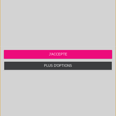
DÉVELOPPEMENT-
VALIDATION DE
MÉTHODES
ANALYTIQUES
J'ACCEPTE
PLUS D'OPTIONS
CONTACTEZ NOUS