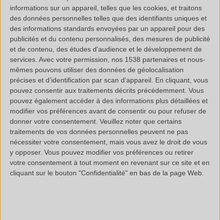
informations sur un appareil, telles que les cookies, et traitons
des données personnelles telles que des identifiants uniques et
des informations standards envoyées par un appareil pour des
publicités et du contenu personnalisés, des mesures de publicité
et de contenu, des études d'audience et le développement de
services.
Avec votre permission, nos 1538 partenaires et nous-
Voici un résumé succinct des différentes étapes ayant
mêmes pouvons utiliser des données de géolocalisation
constituées ce projet :
précises et d’identification par scan d'appareil. En cliquant, vous
pouvez consentir aux traitements décrits précédemment. Vous
Définition du cahier des charges
pouvez également accéder à des informations plus détaillées et
modifier vos préférences avant de consentir ou pour refuser de
Etude documentaire – Veille bibliographique
donner votre consentement.
Veuillez noter que certains
Définition des procédés envisageables pour la
traitements de vos données personnelles peuvent ne pas
production industrielle
nécessiter votre consentement, mais vous avez le droit de vous
y opposer. Vous pouvez modifier vos préférences ou retirer
Recherche de fournisseurs de matières premières
votre consentement à tout moment en revenant sur ce site et en
Fabrication de premiers prototypes
cliquant sur le bouton "Confidentialité" en bas de la page Web.
Tests sur les premiers prototypes
Bilan sur les prototypes
Phase d'amélioration