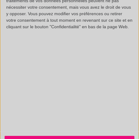
traitements de vos données personnelles peuvent ne pas
CONTACT@POLYMEX.FR
nécessiter votre consentement, mais vous avez le droit de vous
y opposer. Vous pouvez modifier vos préférences ou retirer
votre consentement à tout moment en revenant sur ce site et en
cliquant sur le bouton "Confidentialité" en bas de la page Web.
Informations légales
Questions fréquentes
Documentation technique
SAS au capital de 20 000 € - RCS Aix 537 911 406
N° Intracom. : FR 35 537911406 - APE : 7112B
Certifié ISO 9001 :2015 par AB Certification. Accrédité CIR.