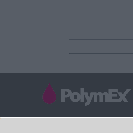
/
(33 0)4 88 29 31 69
CONTACT@POLYMEX.FR