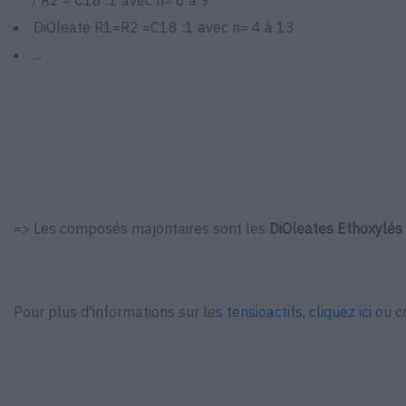
/ R2 = C18 :1 avec n= 6 à 9
DiOleate R1=R2 =C18 :1 avec n= 4 à 13
...
=> Les composés majoritaires sont les
DiOleates Ethoxylés 
Pour plus d'informations sur les
tensioactifs, cliquez ici
ou c