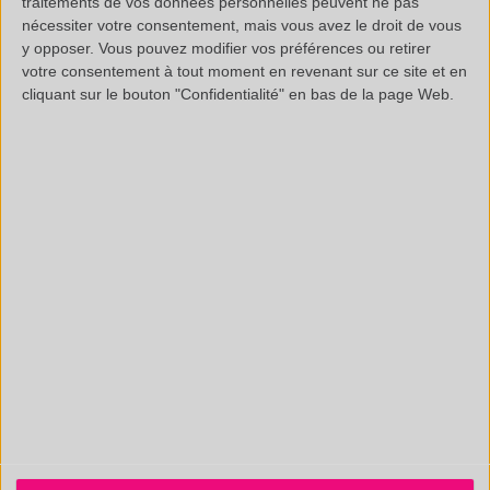
traitements de vos données personnelles peuvent ne pas
CONTACT@POLYMEX.FR
nécessiter votre consentement, mais vous avez le droit de vous
y opposer. Vous pouvez modifier vos préférences ou retirer
votre consentement à tout moment en revenant sur ce site et en
cliquant sur le bouton "Confidentialité" en bas de la page Web.
Informations légales
Questions fréquentes
Documentation technique
SAS au capital de 20 000 € - RCS Aix 537 911 406
N° Intracom. : FR 35 537911406 - APE : 7112B
Certifié ISO 9001 :2015 par AB Certification. Accrédité CIR.