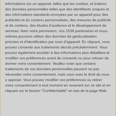
réaliser une droite d’étalonnage à plusieurs points, mais
informations sur un appareil, telles que les cookies, et traitons
des données personnelles telles que des identifiants uniques et
cela n’est pas toujours possible (échantillon unique,
des informations standards envoyées par un appareil pour des
difficulté à se procurer les homopolymères ou bien à les
publicités et du contenu personnalisés, des mesures de publicité
et de contenu, des études d'audience et le développement de
mettre en œuvre de façon homogène en blend…).
services.
Avec votre permission, nos 1538 partenaires et nous-
La méthode de quantification reste la même que l’on ait
mêmes pouvons utiliser des données de géolocalisation
précises et d’identification par scan d'appareil. En cliquant, vous
des étalons ou pas, c’est sur la précision du résultat que
pouvez consentir aux traitements décrits précédemment. Vous
va se faire la différence ( de 5 à 30 % suivant que l’on ait
pouvez également accéder à des informations plus détaillées et
3 ou 0 étalon de teneur connue).
modifier vos préférences avant de consentir ou pour refuser de
donner votre consentement.
Veuillez noter que certains
Ensuite vient la Pyrolyse/GCMS du blend de teneur
traitements de vos données personnelles peuvent ne pas
inconnue : il faut retrouver ces 35 fameux pics
nécessiter votre consentement, mais vous avez le droit de vous
y opposer. Vous pouvez modifier vos préférences ou retirer
chromatographiques relatifs au PP (parmi 250), exprimer
votre consentement à tout moment en revenant sur ce site et en
la somme des aires de ces pics traceurs PP (ramenée à
cliquant sur le bouton "Confidentialité" en bas de la page Web.
la masse d’échantillon) en fonction de la somme des
aires de tous les pics, ce qui nous donne une teneur
relative en PP dans le blend en utilisant la droite