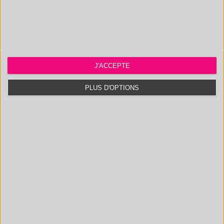
CONTACT@POLYMEX.FR
J'ACCEPTE
Informations légales
PLUS D'OPTIONS
Questions fréquentes
Documentation technique
SAS au capital de 20 000 € - RCS Aix 537 911 406
N° Intracom. : FR 35 537911406 - APE : 7112B
Certifié ISO 9001 :2015 par AB Certification. Accrédité CIR.