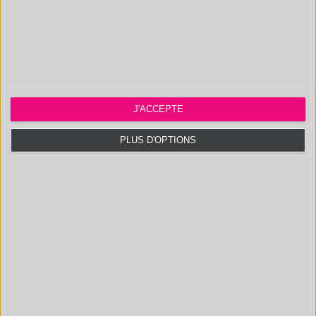
J'ACCEPTE
PLUS D'OPTIONS
PRODUITS
IDENTIFICATION ET
NATURELS
DOSAGE DE
TENSIOACTIFS