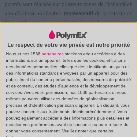
pointés sont réalisés sur plusieurs zones de l’échantillon
afin d’obtenir un résultat
représentatif
de la totalité de
l’échantillon. Le faisceau électronique balaye la surface
de l’échantillon, cette interaction électron-matière
génère alors différents types d’émissions.
L’analyse
Le respect de votre vie privée est notre priorité
dispersive en énergie EDX permet ensuite d’obtenir la
Nous et nos 1538
partenaires
stockons et/ou accédons à des
liste des
éléments
chimiques en présence dans
informations sur un appareil, telles que les cookies, et traitons
des données personnelles telles que des identifiants uniques et
l’échantillon, et ce grâce au nombre de photons émis.
des informations standards envoyées par un appareil pour des
publicités et du contenu personnalisés, des mesures de publicité
et de contenu, des études d'audience et le développement de
services.
Avec votre permission, nos 1538 partenaires et nous-
L’analyse du dépôt retrouvé dans l’usine a conduit à des
mêmes pouvons utiliser des données de géolocalisation
précises et d’identification par scan d'appareil. En cliquant, vous
résultats non attendus : En effet son résidu n’était pas
pouvez consentir aux traitements décrits précédemment. Vous
constitué de Calcaire mais de
Sodium
et de
Chlore
,
pouvez également accéder à des informations plus détaillées et
respectivement 29% et 33%. La présence de ces
modifier vos préférences avant de consentir ou pour refuser de
donner votre consentement.
Veuillez noter que certains
éléments provient probablement d’une matrice NaCl.