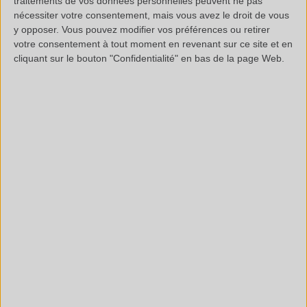
traitements de vos données personnelles peuvent ne pas
nécessiter votre consentement, mais vous avez le droit de vous
Comme vous pouvez le voir sur la figure ci-contre,
y opposer. Vous pouvez modifier vos préférences ou retirer
l’analyse par
MEB/EDX
a également révélé la présence
votre consentement à tout moment en revenant sur ce site et en
cliquant sur le bouton "Confidentialité" en bas de la page Web.
de Soufre, Carbone et Oxygène, pouvant provenir d’une
matrice organique.
Une analyse complémentaire par
Py/GCMS
nous
permettrait de déterminer la nature exacte de cette
matrice organique
.
Grâce à cette expertise par MEB/EDX et proposition de
poursuite d’étude
à l’aide d’une analyse par Py/
,
GCMS
notre client peut désormais réfléchir sur la raison de la
survenue de ce résidu composé majoritairement de NaCl.