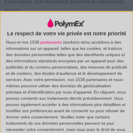
Extractables from biomedical polymers or implantable
objects.
Download the technical documentation
Le respect de votre vie privée est notre priorité
Nous et nos 1538
partenaires
stockons et/ou accédons à des
informations sur un appareil, telles que les cookies, et traitons
des données personnelles telles que des identifiants uniques et
des informations standards envoyées par un appareil pour des
publicités et du contenu personnalisés, des mesures de publicité
et de contenu, des études d'audience et le développement de
services.
Avec votre permission, nos 1538 partenaires et nous-
mêmes pouvons utiliser des données de géolocalisation
précises et d’identification par scan d'appareil. En cliquant, vous
/
(33 0)4 88 29 31 69
pouvez consentir aux traitements décrits précédemment. Vous
CONTACT@POLYMEX.FR
pouvez également accéder à des informations plus détaillées et
modifier vos préférences avant de consentir ou pour refuser de
donner votre consentement.
Veuillez noter que certains
traitements de vos données personnelles peuvent ne pas
nécessiter votre consentement, mais vous avez le droit de vous