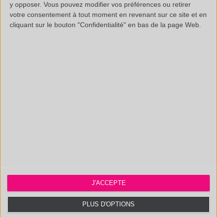
y opposer. Vous pouvez modifier vos préférences ou retirer
votre consentement à tout moment en revenant sur ce site et en
Legals
cliquant sur le bouton "Confidentialité" en bas de la page Web.
Frequently Asked Questions
Technical documentation
SAS au capital de 20 000 € - RCS Aix 537 911 406
N° Intracom. : FR 35 537911406 - APE : 7112B
Certifié ISO 9001 :2015 par AB Certification. Accrédité CIR.
J'ACCEPTE
Polymex
131, 3ème Rue, Actipôle Saint Charles
PLUS D'OPTIONS
13710