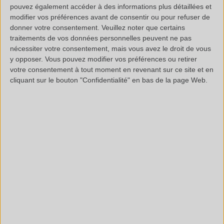
pouvez également accéder à des informations plus détaillées et
modifier vos préférences avant de consentir ou pour refuser de
Vegetable
Rosin, Elemi,
Tree saps
Inc
donner votre consentement.
Veuillez noter que certains
resins
Gum arabic,
stic
traitements de vos données personnelles peuvent ne pas
Frankincense,
pain
nécessiter votre consentement, mais vous avez le droit de vous
y opposer. Vous pouvez modifier vos préférences ou retirer
Myrrh,
cos
votre consentement à tout moment en revenant sur ce site et en
Sandarac…
cliquant sur le bouton "Confidentialité" en bas de la page Web.
*
rubber tree
Polyisoprene
Elas
(latex)
con
matt
tire
Animal resins
Glue of bone,
Bones,
Old 
nerve, rabbit
nerves,
glue
skin, fish...
tendons,
good
animal skins
marq