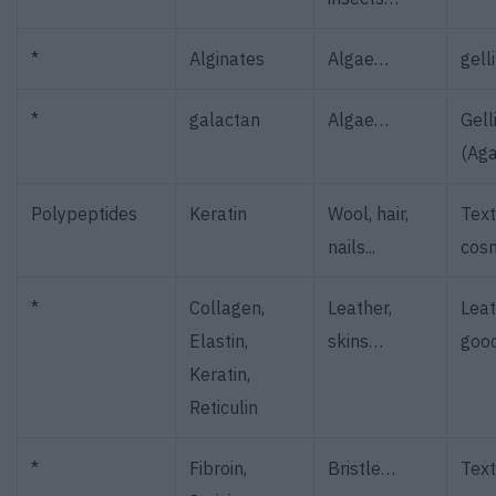
*
Alginates
Algae…
gell
*
galactan
Algae…
Gell
(Aga
Polypeptides
Keratin
Wool, hair,
Text
nails...
cos
*
Collagen,
Leather,
Leat
Elastin,
skins…
goo
Keratin,
Reticulin
*
Fibroin,
Bristle…
Text