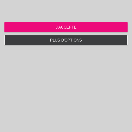
triglycerides
Identifying a
Pyrolysis/GCMS
Pine wood:
J'ACCEPTE
parquet slat
Cellulose,
material
Rosin, lignin
PLUS D'OPTIONS
(polyphenols)
Natural or
Pyrolysis/GCMS
Cellulose,
additive
silicon (PDMS)
paper?
Which resin on
Pyrolysis/GCMS
Olibanum
incense sticks?
Analysis of
Pyrolysis/GCMS
Rabbit skin