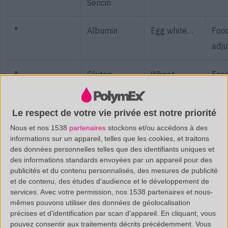
Sericin
*
Albumin
Egg white…
Food
adj
*
Gluten
Wheat,
Food
barley, oats
adj
Le respect de votre vie privée est notre priorité
*
Casein
Milk
Food
Nous et nos 1538
partenaires
stockons et/ou accédons à des
adj
informations sur un appareil, telles que les cookies, et traitons
des données personnelles telles que des identifiants uniques et
*
Zein
Corn
Food
des informations standards envoyées par un appareil pour des
publicités et du contenu personnalisés, des mesures de publicité
adj
et de contenu, des études d'audience et le développement de
services.
Avec votre permission, nos 1538 partenaires et nous-
mêmes pouvons utiliser des données de géolocalisation
*
Glycinin, B-
Soy…
Food
précises et d’identification par scan d'appareil. En cliquant, vous
Conglycinin
adj
pouvez consentir aux traitements décrits précédemment. Vous