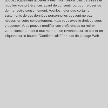
pouvez également accéder à des informations plus détaillées et
Que se cache-t-il derrière la norme NF EN ISO10 993-7 ?
modifier vos préférences avant de consentir ou pour refuser de
donner votre consentement.
Veuillez noter que certains
traitements de vos données personnelles peuvent ne pas
La norme se base donc sur les doses maximales
nécessiter votre consentement, mais vous avez le droit de vous
journalières d’oxyde d’éthylène et de chlorhydrate
y opposer. Vous pouvez modifier vos préférences ou retirer
d’éthylène en fonction des 3 catégories d’exposition :
votre consentement à tout moment en revenant sur ce site et en
cliquant sur le bouton "Confidentialité" en bas de la page Web.
-
exposition limitée
(A) : dispositifs médicaux dont la
somme cumulée de durée de contact unique, multiple ou
répété est inférieure ou égale à 24 h ;
-
exposition prolongée
(B) : dispositifs médicaux dont la
somme cumulée de durée de contact unique, multiple ou
répété est susceptible de dépasser 24 h, tout en restant
inférieure ou égale à 30 jours ;
-
exposition permanente
(C) : dispositifs médicaux dont la
somme cumulée de durée de contact unique, multiple ou
répété dépasse 30 jours.