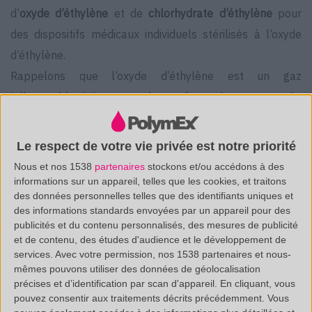
d’
oxyde d’éthylène
et de
chlorhydrate d’éthylène
pour
des dispositifs médicaux individuels stérilisés à l’oxyde
d’éthylène.
Rappelons que l’oxyde d’éthylène est un gaz
inflammable, irritant pour les surfaces du corps et très
explosif. Il présente de nombreux effets biologiques tels
que des irritations, des lésions organiques, une
Le respect de votre vie privée est notre priorité
mutagénicité ou encore une cancérogénicité.
Nous et nos 1538
partenaires
stockons et/ou accédons à des
Il en est de même pour le chlorhydrate d’éthylène, un
informations sur un appareil, telles que les cookies, et traitons
des données personnelles telles que des identifiants uniques et
liquide inflammable, irritant pour les surfaces du corps,
des informations standards envoyées par un appareil pour des
mutagène, foetotoxique et tératogène, mais il présente
publicités et du contenu personnalisés, des mesures de publicité
et de contenu, des études d'audience et le développement de
également une toxicité aigüe car est rapidement absorbé
services.
Avec votre permission, nos 1538 partenaires et nous-
par la peau.
mêmes pouvons utiliser des données de géolocalisation
précises et d’identification par scan d'appareil. En cliquant, vous
pouvez consentir aux traitements décrits précédemment. Vous