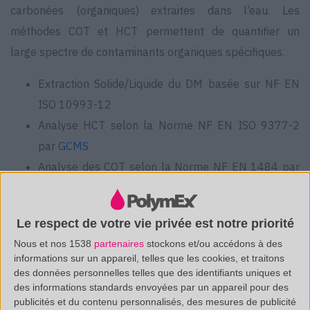
carbonées (organiques) extraites dans l’eau. Les
méthodes COT et HCT permettent de quantifier un
large spectre de contaminants organiques spécifiques.
Extraction Solide/Liquide du DM basée sur NF EN
ISO 10993-12
Analyse HCT selon la Norme NF EN ISO 9377-2
par
GCMS
Analyse des COT selon la Norme NF EN 1484 par
COT-mètre
Le respect de votre vie privée est notre priorité
Nous et nos 1538
partenaires
stockons et/ou accédons à des
informations sur un appareil, telles que les cookies, et traitons
des données personnelles telles que des identifiants uniques et
des informations standards envoyées par un appareil pour des
publicités et du contenu personnalisés, des mesures de publicité