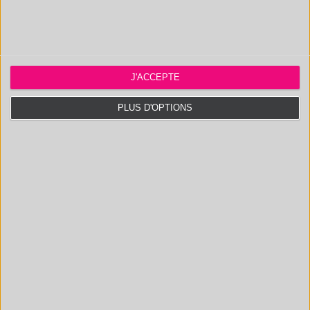
J'ACCEPTE
PLUS D'OPTIONS
HEADSPACE/GCMS
SPECTROMÈTRE
IRTF
MEB /EDX
CENTRIFUGEUSE