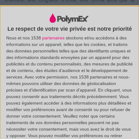
comparaison avec une bibliothèque de spectres de
référence (plus de 15 800 spectres), va permettre de
mettre en évidence à minima la famille chimique (ester,
Le respect de votre vie privée est notre priorité
acide, uréthane ...) et bien souvent la nature exacte du
Nous et nos 1538
partenaires
stockons et/ou accédons à des
informations sur un appareil, telles que les cookies, et traitons
composé analysé.
des données personnelles telles que des identifiants uniques et
des informations standards envoyées par un appareil pour des
publicités et du contenu personnalisés, des mesures de publicité
et de contenu, des études d'audience et le développement de
services.
Avec votre permission, nos 1538 partenaires et nous-
mêmes pouvons utiliser des données de géolocalisation
précises et d’identification par scan d'appareil. En cliquant, vous
AVANTAGES
pouvez consentir aux traitements décrits précédemment. Vous
pouvez également accéder à des informations plus détaillées et
Rapide & simple,
modifier vos préférences avant de consentir ou pour refuser de
donner votre consentement.
Veuillez noter que certains
Technique non destructive,
traitements de vos données personnelles peuvent ne pas
Nécessite peu d'échantillon (quelques µg),
nécessiter votre consentement, mais vous avez le droit de vous
y opposer. Vous pouvez modifier vos préférences ou retirer
Pas de préparation d'échantillon,