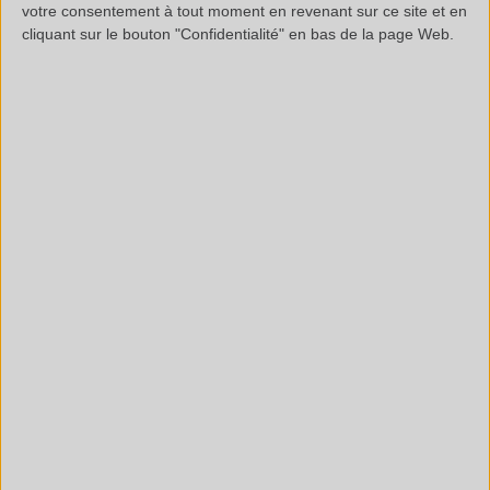
votre consentement à tout moment en revenant sur ce site et en
Très sensible.
cliquant sur le bouton "Confidentialité" en bas de la page Web.
INCONVÉNIENTS
Pas de séparation (Réponse sur un spectre unique)
Identification de fonctions chimiques permettant la
détermination de la nature de l'échantillon, mais difficulté
de remonter parfois à la structure exacte
EXEMPLES D'APPLICATION
Teneur en Styrène de SBR,
ECSS-Q-ST-70-05-C : Détection de contamination
organique de surface,