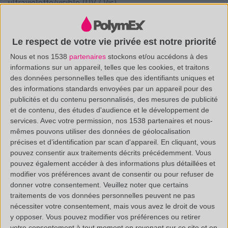
ultraviolette/visible (UV / Vis)
Le spectre d'intérêt ici s'étend de 190 nm (longueur
d'onde proche de l'UV) à 1100 nm (longueur d'onde
Le respect de votre vie privée est notre priorité
rouge foncé).
Nous et nos 1538
partenaires
stockons et/ou accédons à des
informations sur un appareil, telles que les cookies, et traitons
des données personnelles telles que des identifiants uniques et
L'interprétation de ces bandes par rapport à leur
des informations standards envoyées par un appareil pour des
intensité, leur longueur d'onde, leur forme ainsi que la
publicités et du contenu personnalisés, des mesures de publicité
comparaison avec une bibliothèque de spectres de
et de contenu, des études d'audience et le développement de
services.
Avec votre permission, nos 1538 partenaires et nous-
référence (plus de 15 800 spectres), va permettre de
mêmes pouvons utiliser des données de géolocalisation
mettre en évidence à minimia la famille chimique (ester,
précises et d’identification par scan d'appareil. En cliquant, vous
pouvez consentir aux traitements décrits précédemment. Vous
acide, uréthane ...) et bien souvent la nature exacte du
pouvez également accéder à des informations plus détaillées et
composé analysé.
modifier vos préférences avant de consentir ou pour refuser de
donner votre consentement.
Veuillez noter que certains
traitements de vos données personnelles peuvent ne pas
nécessiter votre consentement, mais vous avez le droit de vous
AVANTAGES
y opposer. Vous pouvez modifier vos préférences ou retirer
votre consentement à tout moment en revenant sur ce site et en