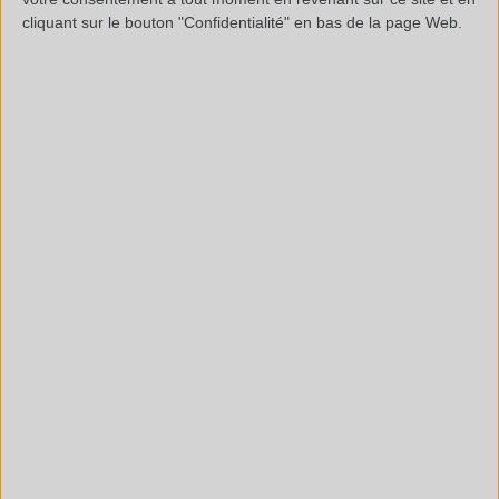
Rapide & simple,
cliquant sur le bouton "Confidentialité" en bas de la page Web.
Sensible.
NOS MOYENS ANALYTIQUES
GCMS-FID
PYROLYSEUR