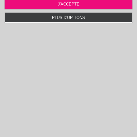
J'ACCEPTE
SPECTROMÈTRE UV-
VIS
PLUS D'OPTIONS
CONTACTEZ NOUS