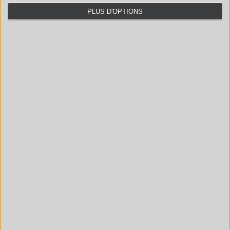
PLUS D'OPTIONS
UPLC/UV/TOF-MS
UPLC/MS-MS
HEADSPACE/GCMS
SPECTROMÈTRE