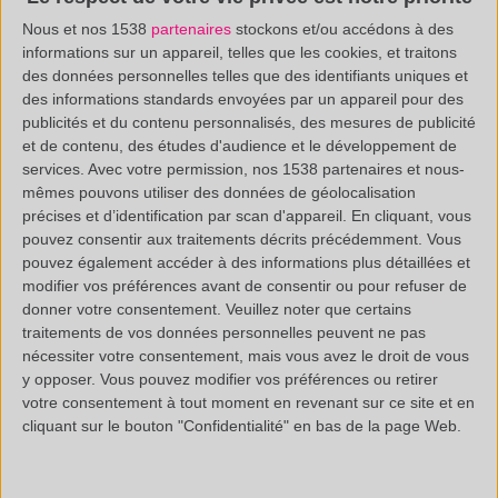
Nous et nos 1538
partenaires
stockons et/ou accédons à des
Cet appareil permet de réaliser une analyse structurale
informations sur un appareil, telles que les cookies, et traitons
lorsqu'il est couplé au pyrojecteur et une analyse d'ultra-
des données personnelles telles que des identifiants uniques et
des informations standards envoyées par un appareil pour des
volatils lorsqu'il est couplé à une headspace.
publicités et du contenu personnalisés, des mesures de publicité
et de contenu, des études d'audience et le développement de
services.
Avec votre permission, nos 1538 partenaires et nous-
mêmes pouvons utiliser des données de géolocalisation
précises et d’identification par scan d'appareil. En cliquant, vous
pouvez consentir aux traitements décrits précédemment. Vous
PRINCIPE
pouvez également accéder à des informations plus détaillées et
modifier vos préférences avant de consentir ou pour refuser de
Technique de séparation et d'identification réservée à
donner votre consentement.
Veuillez noter que certains
l'analyse de composés relativement volatils et
traitements de vos données personnelles peuvent ne pas
nécessiter votre consentement, mais vous avez le droit de vous
thermiquement stables, non ioniques et de masse
y opposer. Vous pouvez modifier vos préférences ou retirer
molaire inférieure à 650 g/mol.
votre consentement à tout moment en revenant sur ce site et en
cliquant sur le bouton "Confidentialité" en bas de la page Web.
Les composés organiques volatilisables sont séparés
dans le chromatographe en parcourant la colonne