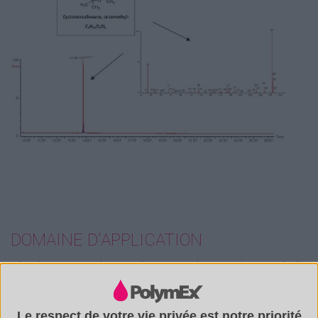
DOMAINE D'APPLICATION
Identification et dosage de composés organiques volatils
(matières premières, solvants, adjuvants, monomères
résiduels, pollutions ...).
Le respect de votre vie privée est notre priorité