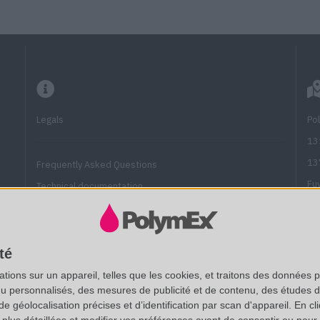
Legals
Po
13
13
Frequently Asked Questions
Fu
Technical documentation
(A
SAS au capital de 20 000 € - RCS Aix 537 911 406
Vi
té
N° Intracom. : FR 35 537911406 - APE : 7112B
No
ions sur un appareil, telles que les cookies, et traitons des données p
Certifié ISO 9001 :2015 par AB Certification. Accrédité CIR.
nu personnalisés, des mesures de publicité et de contenu, des études 
Un
éolocalisation précises et d’identification par scan d'appareil. En cl
us détaillées et modifier vos préférences avant de consentir ou pour