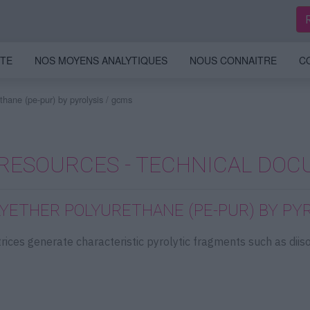
ITE
NOS MOYENS ANALYTIQUES
NOUS CONNAITRE
C
ethane (pe-pur) by pyrolysis / gcms
RESOURCES - TECHNICAL DOC
LYETHER POLYURETHANE (PE-PUR) BY PY
ices generate characteristic pyrolytic fragments such as diiso