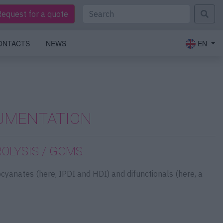
Request for a quote
ONTACTS
NEWS
EN
UMENTATION
ROLYSIS / GCMS
cyanates (here, IPDI and HDI) and difunctionals (here, a