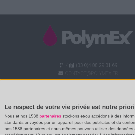
/
(33 0)4 88 29 31 69
CONTACT@POLYMEX.FR
Le respect de votre vie privée est notre priori
Nous et nos 1538
partenaires
stockons et/ou accédons à des informat
standards envoyées par un appareil pour des publicités et du conte
nos 1538 partenaires et nous-mêmes pouvons utiliser des données de g
précédemment. Vous pouvez également accéder à des informations pl