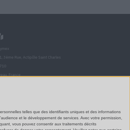
lymex
1, 3ème Rue, Actipôle Saint Charles
710
veau, France
nciennement Avenue de l'étoile)
ew on Google Maps
us retrouver sur
Linkedin
ersonnelles telles que des identifiants uniques et des informations
d'audience et le développement de services.
Avec votre permission,
e réalisation
199A Agency
iquant, vous pouvez consentir aux traitements décrits
 refuser de donner votre consentement.
Veuillez noter que certains