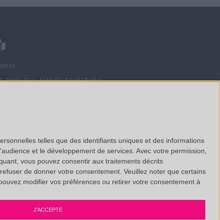
lymex
1, 3ème Rue, Actipôle Saint Charles
710
veau, France
nciennement Avenue de l'étoile)
ersonnelles telles que des identifiants uniques et des informations
d'audience et le développement de services.
Avec votre permission,
ew on Google Maps
iquant, vous pouvez consentir aux traitements décrits
us retrouver sur
Linkedin
 refuser de donner votre consentement.
Veuillez noter que certains
pouvez modifier vos préférences ou retirer votre consentement à
e réalisation
199A Agency
J'ACCEPTE