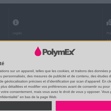
Legals
Po
13
13
Frequently Asked Questions
Fu
Technical documentation
(A
té
ions sur un appareil, telles que les cookies, et traitons des données p
SAS au capital de 20 000 € - RCS Aix 537 911 406
nu personnalisés, des mesures de publicité et de contenu, des études 
Vi
N° Intracom. : FR 35 537911406 - APE : 7112B
éolocalisation précises et d’identification par scan d'appareil. En cl
No
us détaillées et modifier vos préférences avant de consentir ou pour
Certifié ISO 9001 :2015 par AB Certification. Accrédité CIR.
votre consentement, mais vous avez le droit de vous y opposer. Vous 
Un
nfidentialité" en bas de la page Web.