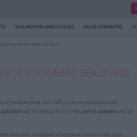
ITE
NOS MOYENS ANALYTIQUES
NOUS CONNAITRE
C
lysis of polymeric seals and foams
S OF POLYMERIC SEALS AND
n of temperature rise / fall cycles on printed circuits.
 pollution
and to deduce from it the
part in question
and at
Markes) with simulation of temperature rise / fall cycle,