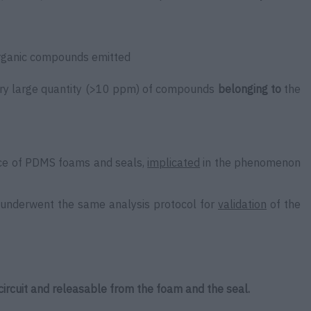
 organic compounds emitted
ery large quantity (>10 ppm) of compounds
belonging to
the
ence of PDMS foams and seals,
implicated
in the phenomenon
n underwent the same analysis protocol for
validation
of the
ircuit and releasable from the foam and the seal.