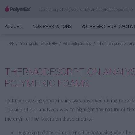
Laboratory of analysis, study and chemical expertise
ACCUEIL
NOS PRESTATIONS
VOTRE SECTEUR D'ACTIV
Your sector of activity
Microelectronics
Thermoresorption ana
THERMODESORPTION ANALYSI
POLYMERIC FOAMS
Pollution causing short circuits was observed during repetitio
The aim of our analyzes was
to highlight the nature of the
the origin of the failure on these circuits:
Degassing of the printed circuit in degassing chamber (