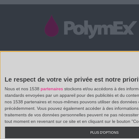
/
(33 0)4 88 29 31 69
CONTACT@POLYMEX.FR
Le respect de votre vie privée est notre priori
Nous et nos 1538
partenaires
stockons et/ou accédons à des informat
standards envoyées par un appareil pour des publicités et du conte
nos 1538 partenaires et nous-mêmes pouvons utiliser des données de g
précédemment. Vous pouvez également accéder à des informations pl
traitements de vos données personnelles peuvent ne pas nécessiter 
tout moment en revenant sur ce site et en cliquant sur le bouton "Co
PLUS D'OPTIONS