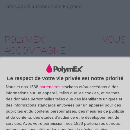
Faites appel au laboratoire Polymex !
POLYMEX VOUS
ACCOMPAGNE
Afin d’obtenir la composition de vos produits et matériaux
inconnus, notre équipe s’appuiera sur la méthode
Le respect de votre vie privée est notre priorité
analytique de la pyrolyse couplée à la
chromatographie
Nous et nos 1538
partenaires
stockons et/ou accédons à des
gazeuse
(GC) avec détection par spectrométrie de masse
informations sur un appareil, telles que les cookies, et traitons
des données personnelles telles que des identifiants uniques et
(MS) et de l’
IRTF
.
des informations standards envoyées par un appareil pour des
publicités et du contenu personnalisés, des mesures de publicité
et de contenu, des études d'audience et le développement de
La technique de la
Pyrolyse/GCMS
permet de travailler
services.
Avec votre permission, nos 1538 partenaires et nous-
sur des macromolécules grâce à une dégradation
mêmes pouvons utiliser des données de géolocalisation