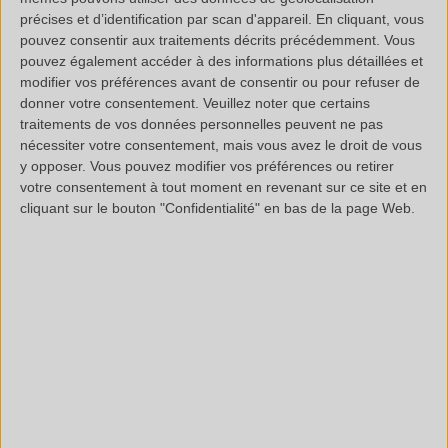
précises et d’identification par scan d'appareil. En cliquant, vous
moléculaire du matériau par apport de chaleur. Cette
pouvez consentir aux traitements décrits précédemment. Vous
dégradation entraine la rupture des chaînes
pouvez également accéder à des informations plus détaillées et
polymériques et la désorption des molécules volatiles
modifier vos préférences avant de consentir ou pour refuser de
donner votre consentement.
Veuillez noter que certains
présentes. L’étude des fragments traceurs permet alors
traitements de vos données personnelles peuvent ne pas
de remonter jusqu’à la structure de la matrice
nécessiter votre consentement, mais vous avez le droit de vous
y opposer. Vous pouvez modifier vos préférences ou retirer
polymérique
votre consentement à tout moment en revenant sur ce site et en
En complément, le spectromètre IRTF nous permettra
cliquant sur le bouton "Confidentialité" en bas de la page Web.
une
identification structurale
des matrices polymériques.