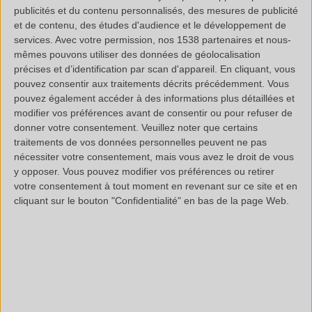
publicités et du contenu personnalisés, des mesures de publicité
et de contenu, des études d'audience et le développement de
Détection de contamination organique de surface
services.
Avec votre permission, nos 1538 partenaires et nous-
par IRTF (ECSS-Q-ST-70-05C)
mêmes pouvons utiliser des données de géolocalisation
précises et d’identification par scan d'appareil. En cliquant, vous
pouvez consentir aux traitements décrits précédemment. Vous
Etude de la teneur en colorant bleu
pouvez également accéder à des informations plus détaillées et
modifier vos préférences avant de consentir ou pour refuser de
donner votre consentement.
Veuillez noter que certains
traitements de vos données personnelles peuvent ne pas
SUR LE BLOG POLYMEX >
nécessiter votre consentement, mais vous avez le droit de vous
y opposer. Vous pouvez modifier vos préférences ou retirer
votre consentement à tout moment en revenant sur ce site et en
Molécules cibles : comment procède l’équipe
cliquant sur le bouton "Confidentialité" en bas de la page Web.
Polymex ?
Pyrolyse/GCMS : quatification d’un mélange
PE/POd’alkylène