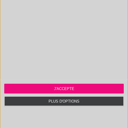
Call on
the Polymex Laboratory
!
CONTACT US
J'ACCEPTE
PLUS D'OPTIONS