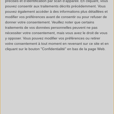
précises et d’identification par scan d'appareil. En cliquant, vous
pouvez consentir aux traitements décrits précédemment. Vous
pouvez également accéder à des informations plus détaillées et
modifier vos préférences avant de consentir ou pour refuser de
donner votre consentement.
Veuillez noter que certains
traitements de vos données personnelles peuvent ne pas
nécessiter votre consentement, mais vous avez le droit de vous
y opposer. Vous pouvez modifier vos préférences ou retirer
votre consentement à tout moment en revenant sur ce site et en
cliquant sur le bouton "Confidentialité" en bas de la page Web.
Analysis of the odorless product revealed a composition
of 98% water and 2%
cocoamidopropyl betaine
[61789-
40-0], a surfactant widely used in cosmetics and cleaning
products.
On the other hand, analysis of the product exhibiting a