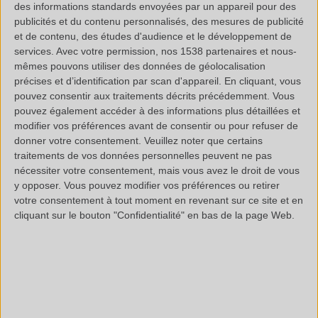
des informations standards envoyées par un appareil pour des
Etude de la teneur en colorant bleu
publicités et du contenu personnalisés, des mesures de publicité
et de contenu, des études d'audience et le développement de
Identification structurelle
services.
Avec votre permission, nos 1538 partenaires et nous-
mêmes pouvons utiliser des données de géolocalisation
précises et d’identification par scan d'appareil. En cliquant, vous
Polymers
pouvez consentir aux traitements décrits précédemment. Vous
pouvez également accéder à des informations plus détaillées et
Polymères
modifier vos préférences avant de consentir ou pour refuser de
donner votre consentement.
Veuillez noter que certains
traitements de vos données personnelles peuvent ne pas
Environnement
nécessiter votre consentement, mais vous avez le droit de vous
y opposer. Vous pouvez modifier vos préférences ou retirer
votre consentement à tout moment en revenant sur ce site et en
Spectromètre IRTF
cliquant sur le bouton "Confidentialité" en bas de la page Web.
SUR LE BLOG POLYMEX >
L’UPCYCLING : QUELS RISQUES SUR LA SANTE ?