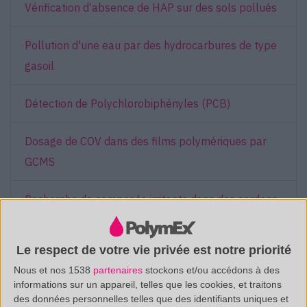
Vérification d’absence de HAP sur des sols pollués
Pollution d'une eau par des hydrocarbures de type
gasoil
Détection de Polychlorobiphényles (PCB)
Dosage de COV dans des films polymériques par
GCMS
Recherche de composés irritants dans des cordons
RJ45
Le respect de votre vie privée est notre priorité
Analyse par Thermodésorption de joints et
Nous et nos 1538
partenaires
stockons et/ou accédons à des
mousses polymériques
informations sur un appareil, telles que les cookies, et traitons
des données personnelles telles que des identifiants uniques et