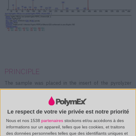
PRINCIPLE
The sample was placed in the insert of the pyrolyzer
probe and heated from 30 to 1000 ° C (usually around
550 ° C). This instantly causes the fragmentation of
certain macromolecules (polymers) and the simple
Le respect de votre vie privée est notre priorité
volatilization of organic molecules (adjuvants, solvents,
Nous et nos 1538
partenaires
stockons et/ou accédons à des
informations sur un appareil, telles que les cookies, et traitons
residual monomers, pollution, etc.) present in the sample.
des données personnelles telles que des identifiants uniques et