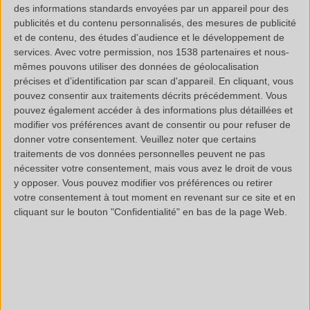
All these pyrolytic fragments and all these volatilized
des informations standards envoyées par un appareil pour des
molecules will be separated by the chromatographic
publicités et du contenu personnalisés, des mesures de publicité
et de contenu, des études d'audience et le développement de
column, then identified by the MS detector (mass
services.
Avec votre permission, nos 1538 partenaires et nous-
spectrometry).
mêmes pouvons utiliser des données de géolocalisation
précises et d’identification par scan d'appareil. En cliquant, vous
pouvez consentir aux traitements décrits précédemment. Vous
The recognition of “tracer” pyrolytic fragments and the
pouvez également accéder à des informations plus détaillées et
comparison with those obtained with known matrices
modifier vos préférences avant de consentir ou pour refuser de
allows the certain identification of the polymeric matrix
donner votre consentement.
Veuillez noter que certains
traitements de vos données personnelles peuvent ne pas
(s) of the sample.
nécessiter votre consentement, mais vous avez le droit de vous
y opposer. Vous pouvez modifier vos préférences ou retirer
BENEFITS
votre consentement à tout moment en revenant sur ce site et en
cliquant sur le bouton "Confidentialité" en bas de la page Web.
Fast & simple:
1 analysis = Nature of the trapped
volatiles (solvents, adjuvants, etc.) + Nature of the
polymer matrix (s).
Suitable for all types of polymers (natural, synthetic ...)
and heavy adjuvants (Irganox 1010 ...) or oligomeric