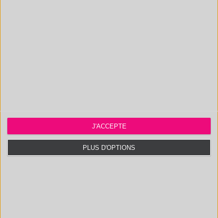
GCMS-FID
PYROLYZER
J'ACCEPTE
PLUS D'OPTIONS
UPLC/UV/TOF-MS
UPLC-MS-MS