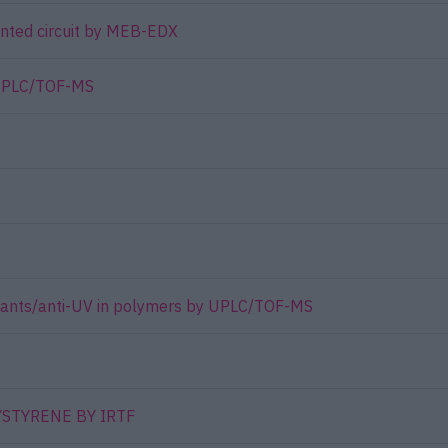
rinted circuit by MEB-EDX
 UPLC/TOF-MS
xidants/anti-UV in polymers by UPLC/TOF-MS
YSTYRENE BY IRTF