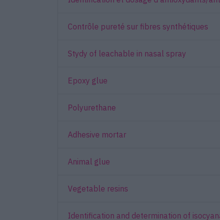
Contrôle pureté sur fibres synthétiques
Stydy of leachable in nasal spray
Epoxy glue
Polyurethane
Adhesive mortar
Animal glue
Vegetable resins
Identification and determination of isoc