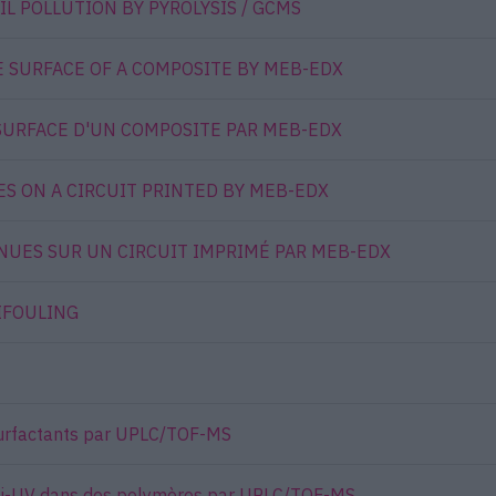
IL POLLUTION BY PYROLYSIS / GCMS
E SURFACE OF A COMPOSITE BY MEB-EDX
 SURFACE D'UN COMPOSITE PAR MEB-EDX
S ON A CIRCUIT PRINTED BY MEB-EDX
NUES SUR UN CIRCUIT IMPRIMÉ PAR MEB-EDX
IFOULING
- surfactants par UPLC/TOF-MS
anti-UV dans des polymères par UPLC/TOF-MS