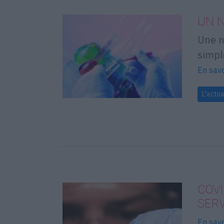
UN N
Une n
simpl
En savo
L'actua
COVI
SER
En savo