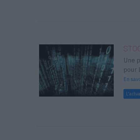
STO
Une p
pour 
En savo
L'actua