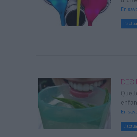
En savo
L'actua
DES
Quell
enfan
En savo
L'actua