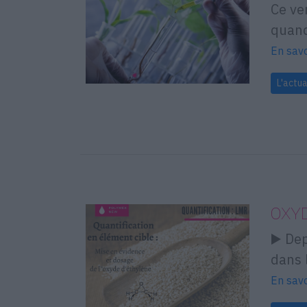
Ce ve
quand
En savo
L'actua
OXYD
▶️ De
dans 
En savo