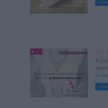
L'actua
QUI 
❓ Quo
objec
En savo
L'actua