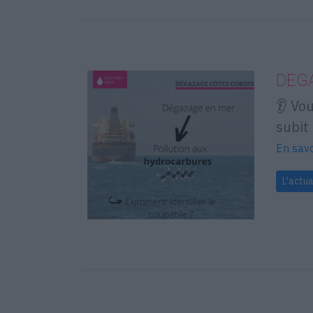
DEG
👂 Vo
subit
En savo
L'actua