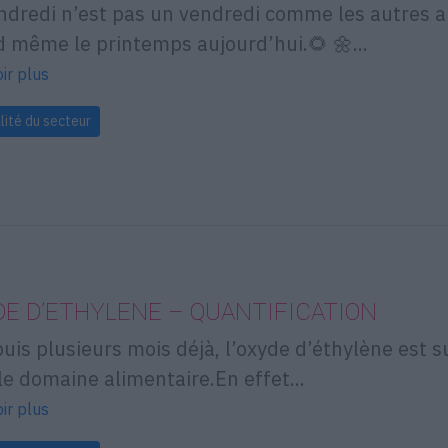
ndredi n’est pas un vendredi comme les autres au
 même le printemps aujourd’hui.🌻 🌼...
ir plus
lité du secteur
E D’ETHYLENE – QUANTIFICATION
puis plusieurs mois déjà, l’oxyde d’éthylène est
le domaine alimentaire.En effet...
ir plus