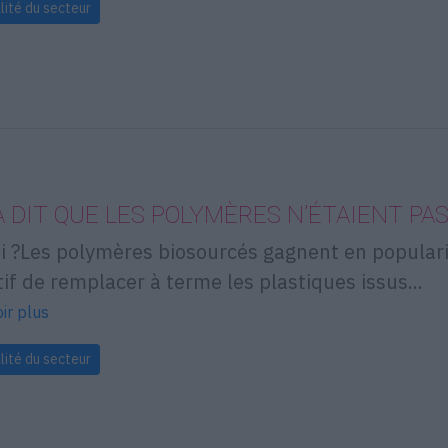
lité du secteur
A DIT QUE LES POLYMÈRES N’ÉTAIENT PA
i ?Les polymères biosourcés gagnent en popular
tif de remplacer à terme les plastiques issus...
ir plus
lité du secteur